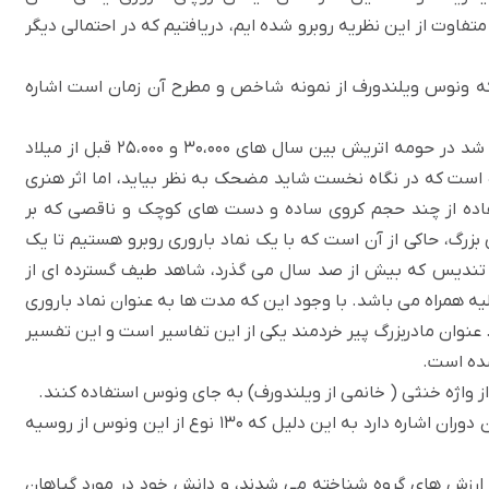
متفاوت از این نظریه روبرو شده ایم، دریافتیم که در احتمالی دیگر
که
ونوس ویلندورف
از نمونه شاخص و مطرح آن زمان است اشاره
ونوس ویلندورف، تندیسک زنی که به طنز، ونوس نامیده شد در حومه اتریش بین سال های 30،000 و 25،000 قبل از میلاد
است که در نگاه نخست شاید مضحک به نظر بیاید، اما اثر هنری
فاده از چند حجم کروی ساده و دست های کوچک و ناقصی که بر
بزرگ، حاکی از آن است که با یک نماد باروری روبرو هستیم تا یک
 تندیس که بیش از صد سال می گذرد، شاهد طیف گسترده ای از
لیه همراه می باشد. با وجود این که مدت ها به عنوان نماد باروری
 عنوان مادربزرگ پیر خردمند یکی از این تفاسیر است و این تفسیر
شده است.
ز واژه خنثی ( خانمی از ویلندورف) به جای ونوس استفاده کنند.
یکی از همین نظریات به موقعیت اجتماعی بالای زنان در آن دوران اشاره دارد به این دلیل که 130 نوع از این ونوس از روسیه
 ارزش های گروه شناخته می شدند، و دانش خود در مورد گیاهان