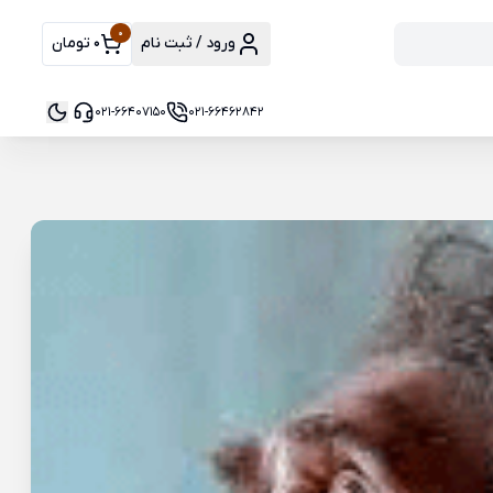
0
ورود / ثبت نام
0 تومان
021-66407150
021-66462842