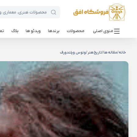
منوی اصلی
محصولات
برندها
ویدئو ها
بلاگ
تما
خانه
/
مقاله ها
/
تاریخ هنر
/
ونوس ویلندورف