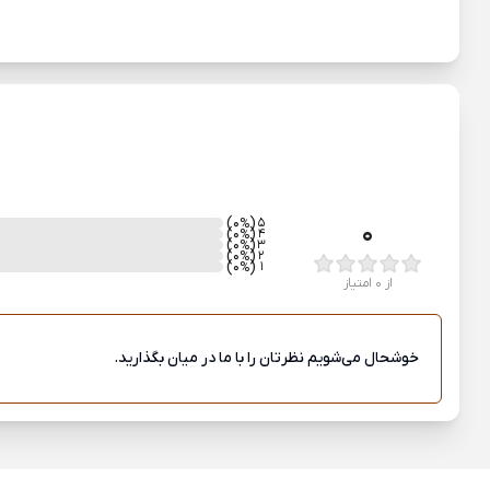
)
(0
5
%
0
)
(0
4
%
)
(0
3
%
)
(0
2
%
)
(0
1
%
از 0 امتیاز
خوشحال می‌شویم نظرتان را با ما در میان بگذارید.