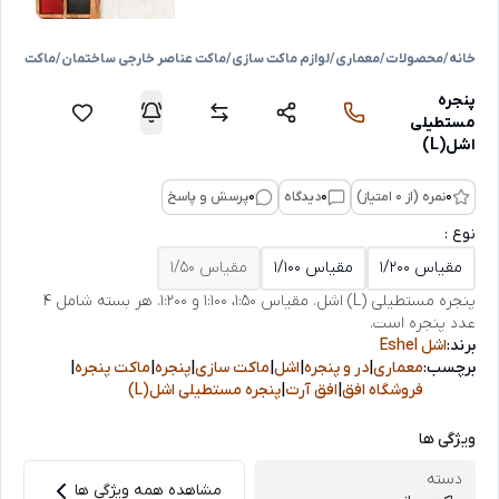
خانه
/
محصولات
/
معماری
/
لوازم ماکت سازی
/
ماکت عناصر خارجی ساختمان
/
ماکت در و 
پنجره
مستطیلی
اشل(L)
0
نمره (از 0 امتیاز)
0
دیدگاه
0
پرسش و پاسخ
نوع :
مقیاس 1/200
مقیاس 1/100
مقیاس 1/50
پنجره مستطیلی (L) اشل. مقیاس 1:50، 1:100 و 1:200. هر بسته شامل 4
عدد پنجره است.
برند:
اشل Eshel
برچسب:
معماری
|
در و پنجره
|
اشل
|
ماکت سازی
|
پنجره
|
ماکت پنجره
|
فروشگاه افق
|
افق آرت
|
پنجره مستطیلی اشل(L)
ویژگی ها
دسته
مشاهده همه ویژگی ها