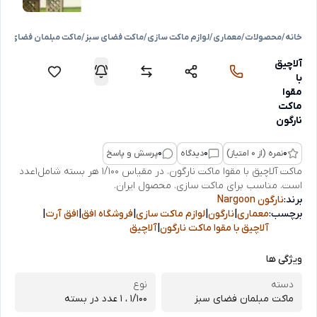
خانه
/
محصولات
/
معماری
/
لوازم ماکت سازی
/
ماکت فضای سبز
/
ماکت مبلمان فضای سب
آلاچیق
با
مقوا
ماکت
نارگون
0
نمره (از 0 امتیاز)
0
دیدگاه
0
پرسش و پاسخ
ماکت آلاچیق با مقوا ماکت نارگون. در مقیاس 1/100 هر بسته شامل1عدد
است. مناسب برای ماکت سازی. محصول ایران.
برند:
نارگون Nargoon
برچسب:
معماری
|
نارگون
|
لوازم ماکت سازی
|
فروشگاه افق
|
افق آرت
|
آلاچیق با مقوا ماکت نارگون
|
آلاچیق
ویژگی ها
دسته
نوع
ماکت مبلمان فضای سبز
1/100 ، 1 عدد در بسته