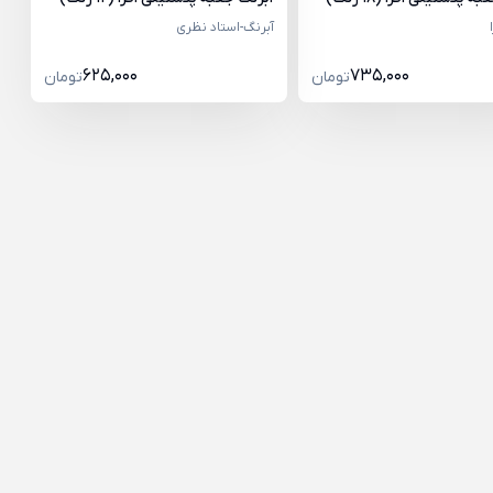
آبرنگ-استاد نظری
625,000
735,000
تومان
تومان