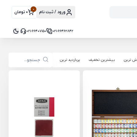
0
ورود / ثبت نام
0 تومان
021-66407150
021-66462842
ش ترین
بیشترین تخفیف
پربازدید ترین