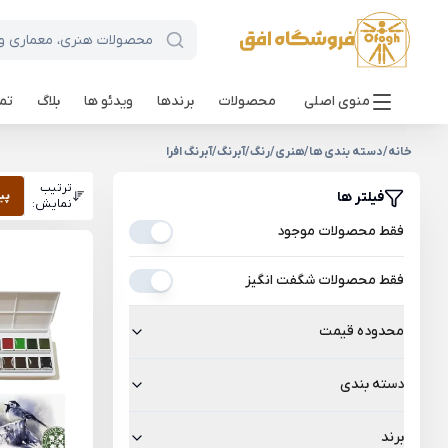
منوی اصلی
محصولات
برندها
ویدئو ها
بلاگ
تما
خانه
/
دسته بندی ها
/
هنری
/
رنگ
/
آبرنگ
/
آبرنگ افرا
ترتیب
فیلتر ها
پی
نمایش:
فقط محصولات موجود
فقط محصولات شگفت انگیز
محدوده قیمت
دسته بندی
برند