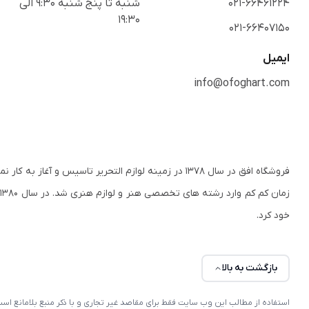
021-66461224
شنبه تا پنج شنبه 9:30 الی
19:30
021-66407150
ایمیل
info@ofoghart.com
فروشگاه افق در سال ۱۳۷۸ در زمینه لوازم التحریر تاسی
ز
خود کرد.
بازگشت به بالا
استفاده از مطالب این وب سایت فقط برای مقاصد غیر تجاری و با ذکر منبع بلامانع 