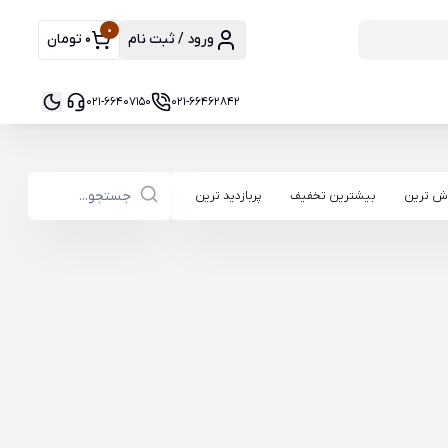
0
ورود / ثبت نام
0 تومان
021-66407150
021-66462842
ش ترین
بیشترین تخفیف
پربازدید ترین