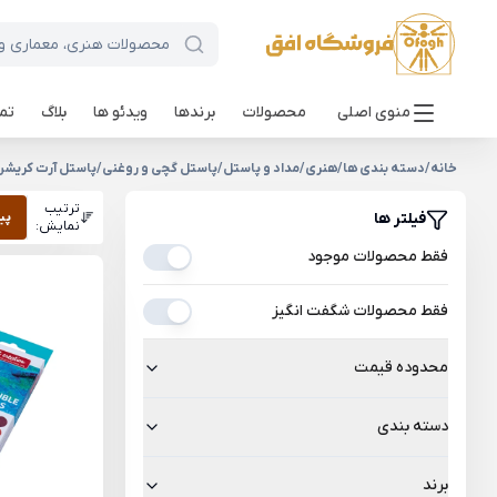
منوی اصلی
محصولات
برندها
ویدئو ها
بلاگ
تما
خانه
/
دسته بندی ها
/
هنری
/
مداد و پاستل
/
پاستل گچی و روغنی
/
پاستل آرت کریشن
ترتیب
فیلتر ها
پی
نمایش:
فقط محصولات موجود
فقط محصولات شگفت انگیز
محدوده قیمت
دسته بندی
برند