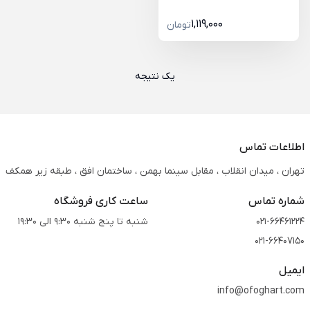
1,119,000
تومان
یک نتیجه
اطلاعات تماس
تهران ، میدان انقلاب ، مقابل سینما بهمن ، ساختمان افق ، طبقه زیر همکف
شماره تماس
ساعت کاری فروشگاه
021-66461224
شنبه تا پنج شنبه 9:30 الی 19:30
021-66407150
ایمیل
info@ofoghart.com