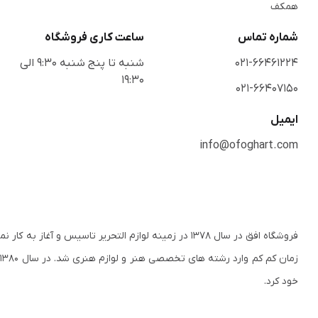
همکف
شماره تماس
ساعت کاری فروشگاه
021-66461224
شنبه تا پنج شنبه 9:30 الی
19:30
021-66407150
ایمیل
info@ofoghart.com
فروشگاه افق در سال ۱۳۷۸ در زمینه لوازم التحریر تاسی
ز
خود کرد.