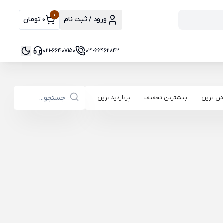
0
ورود / ثبت نام
0 تومان
021-66407150
021-66462842
ش ترین
بیشترین تخفیف
پربازدید ترین