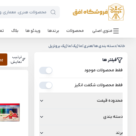
منوی اصلی
محصولات
برندها
ویدئو ها
بلاگ
تما
خانه
/
دسته بندی ها
/
هنری
/
ماژیک
/
ماژیک برونزیل
ترتیب
فیلتر ها
پی
نمایش:
فقط محصولات موجود
فقط محصولات شگفت انگیز
محدوده قیمت
دسته بندی
برند