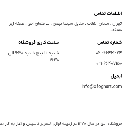
اطلاعات تماس
تهران ، میدان انقلاب ، مقابل سینما بهمن ، ساختمان افق ، طبقه زیر
همکف
شماره تماس
ساعت کاری فروشگاه
021-66461224
شنبه تا پنج شنبه 9:30 الی
19:30
021-66407150
ایمیل
info@ofoghart.com
فروشگاه افق در سال ۱۳۷۸ در زمینه لوازم التحریر تاسی