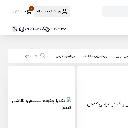
0
ورود / ثبت نام
0 تومان
021-66407150
021-66462842
ش ترین
بیشترین تخفیف
پربازدید ترین