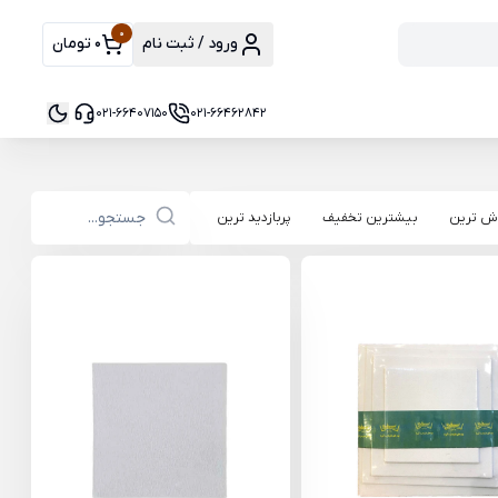
0
ورود / ثبت نام
0 تومان
021-66407150
021-66462842
ش ترین
بیشترین تخفیف
پربازدید ترین