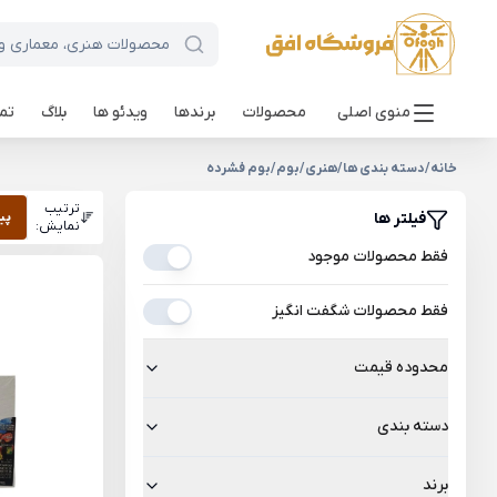
منوی اصلی
محصولات
برندها
ویدئو ها
بلاگ
تما
خانه
/
دسته بندی ها
/
هنری
/
بوم
/
بوم فشرده
ترتیب
فیلتر ها
پی
نمایش:
فقط محصولات موجود
فقط محصولات شگفت انگیز
محدوده قیمت
دسته بندی
برند