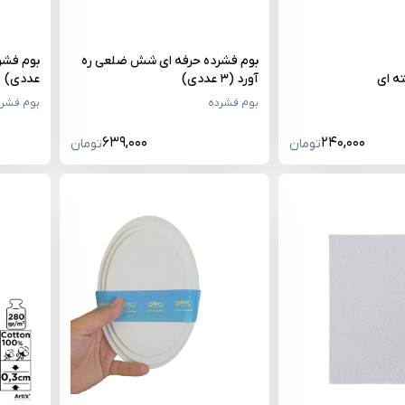
بوم فشرده حرفه ای شش ضلعی ره
ه ای
آورد (3 عددی)
عددی)
بوم فشرده
بوم فشرد
639,000
240,000
تومان
تومان