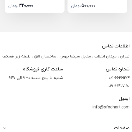
320,000
500,000
تومان
تومان
اطلاعات تماس
تهران ، میدان انقلاب ، مقابل سینما بهمن ، ساختمان افق ، طبقه زیر همکف
شماره تماس
ساعت کاری فروشگاه
021-66461224
شنبه تا پنج شنبه 9:30 الی 19:30
021-66407150
ایمیل
info@ofoghart.com
صفحات