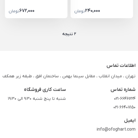
672,000
240,000
تومان
تومان
2 نتیجه
اطلاعات تماس
تهران ، میدان انقلاب ، مقابل سینما بهمن ، ساختمان افق ، طبقه زیر همکف
شماره تماس
ساعت کاری فروشگاه
021-66461224
شنبه تا پنج شنبه 9:30 الی 19:30
021-66407150
ایمیل
info@ofoghart.com