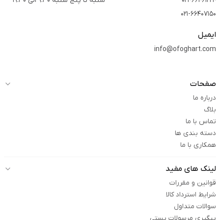
021-66461224
شنبه تا پنج شنبه 9:30 الی 19:30
021-66407150
ایمیل
info@ofoghart.com
صفحات
درباره ما
بلاگ
تماس با ما
دسته بندی ها
همکاری با ما
لینک های مفید
قوانین و مقررات
شرایط استرداد کالا
سوالات متداول
پیگیری مرسولات پستی