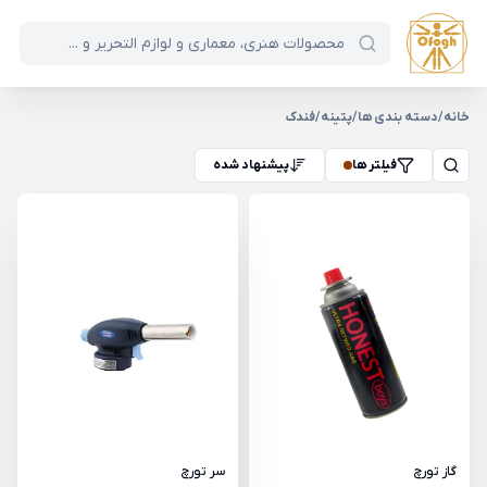
خانه
/
دسته بندی ها
/
پتینه
/
فندک
فیلتر ها
پیشنهاد شده
گاز تورچ
سر تورچ