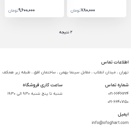
9,600,000
780,000
تومان
تومان
2 نتیجه
اطلاعات تماس
تهران ، میدان انقلاب ، مقابل سینما بهمن ، ساختمان افق ، طبقه زیر همکف
شماره تماس
ساعت کاری فروشگاه
021-66461224
شنبه تا پنج شنبه 9:30 الی 19:30
021-66407150
ایمیل
info@ofoghart.com