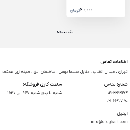
210,000
تومان
یک نتیجه
اطلاعات تماس
تهران ، میدان انقلاب ، مقابل سینما بهمن ، ساختمان افق ، طبقه زیر همکف
شماره تماس
ساعت کاری فروشگاه
021-66461224
شنبه تا پنج شنبه 9:30 الی 19:30
021-66407150
ایمیل
info@ofoghart.com