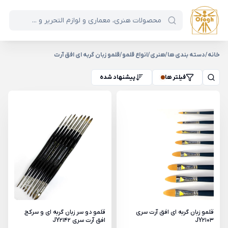
خانه
/
دسته بندی ها
/
هنری
/
انواع قلمو
/
قلمو زبان گربه ای افق آرت
فیلتر ها
پیشنهاد شده
قلمو زبان گربه ای افق آرت سری
قلمو دو سر زبان گربه ای و سرکج
JY2103
افق آرت سری JY2142