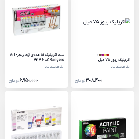
ست اکریلیک 51 عددی آرت رنجر-Art
اکریلیک ریوز 75 میل
Rangers کد 6 4 42
رنگ اکریلیک سایر
رنگ اکریلیک سایر
6,950,000
308,400
تومان
تومان