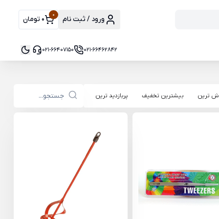
0
ورود / ثبت نام
0 تومان
021-66407150
021-66462842
ش ترین
بیشترین تخفیف
پربازدید ترین