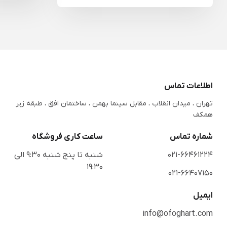
اطلاعات تماس
تهران ، میدان انقلاب ، مقابل سینما بهمن ، ساختمان افق ، طبقه زیر
همکف
شماره تماس
ساعت کاری فروشگاه
021-66461224
شنبه تا پنج شنبه 9:30 الی
19:30
021-66407150
ایمیل
info@ofoghart.com