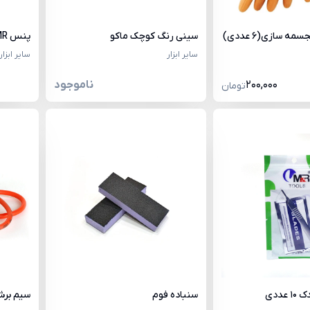
مه سازی(6 عددی)
سینی رنگ کوچک ماکو
پنس MR
سایر ابزار
سایر ابزار
200,000
ناموجود
تومان
عددی
سنباده فوم
سیم بر