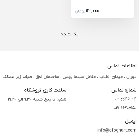
131,000
تومان
یک نتیجه
اطلاعات تماس
تهران ، میدان انقلاب ، مقابل سینما بهمن ، ساختمان افق ، طبقه زیر همکف
شماره تماس
ساعت کاری فروشگاه
021-66461224
شنبه تا پنج شنبه 9:30 الی 19:30
021-66407150
ایمیل
info@ofoghart.com