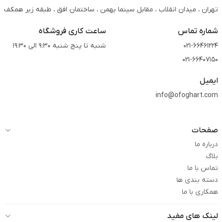
تهران ، میدان انقلاب ، مقابل سینما بهمن ، ساختمان افق ، طبقه زیر همکف
شماره تماس
ساعت کاری فروشگاه
021-66461224
شنبه تا پنج شنبه 9:30 الی 19:30
021-66407150
ایمیل
info@ofoghart.com
صفحات
درباره ما
بلاگ
تماس با ما
دسته بندی ها
همکاری با ما
لینک های مفید