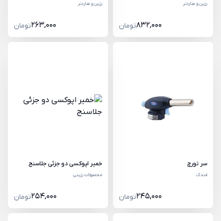
رزین و هاردنر
رزین و هاردنر
263,000
832,000
تومان
تومان
خمیر اپوکسی دو جزئی جلاسنج
سر تورچ
محصولات رزینی
فندک
254,000
245,000
تومان
تومان