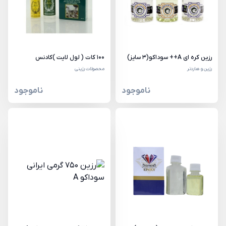
رزین کره ای A++ سوداکو(3 سایز)
100 کات ( لول لایت )کادنس
رزین و هاردنر
محصولات رزینی
ناموجود
ناموجود