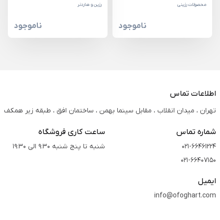
محصولات رزینی
رزین و هاردنر
ناموجود
ناموجود
اطلاعات تماس
تهران ، میدان انقلاب ، مقابل سینما بهمن ، ساختمان افق ، طبقه زیر همکف
شماره تماس
ساعت کاری فروشگاه
021-66461224
شنبه تا پنج شنبه 9:30 الی 19:30
021-66407150
ایمیل
info@ofoghart.com