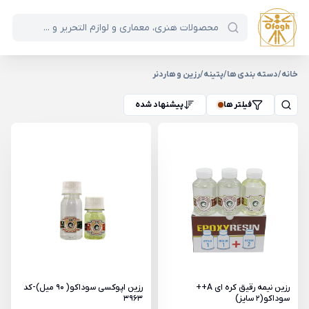
خانه
/
دسته بندی ها
/
پتینه
/
رزین و هاردنر
فیلتر ها
پیشنهاد شده
رزین نیمه رقیق کره ای A++
رزین اپوکسی سوداکو( 90 میل)-کد
سوداکو(2 سایز)
3963