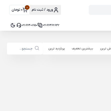
0
ورود / ثبت نام
0 تومان
021-66407150
021-66462842
ش ترین
بیشترین تخفیف
پربازدید ترین