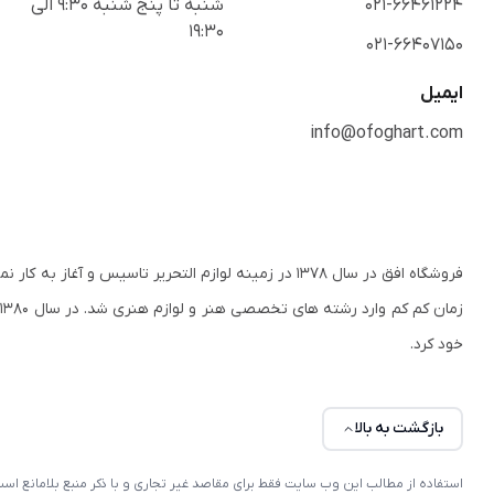
021-66461224
شنبه تا پنج شنبه 9:30 الی
19:30
021-66407150
ایمیل
info@ofoghart.com
فروشگاه افق در سال ۱۳۷۸ در زمینه لوازم التحریر تاسی
ز
خود کرد.
بازگشت به بالا
استفاده از مطالب این وب سایت فقط برای مقاصد غیر تجاری و با ذکر منبع بلامانع 