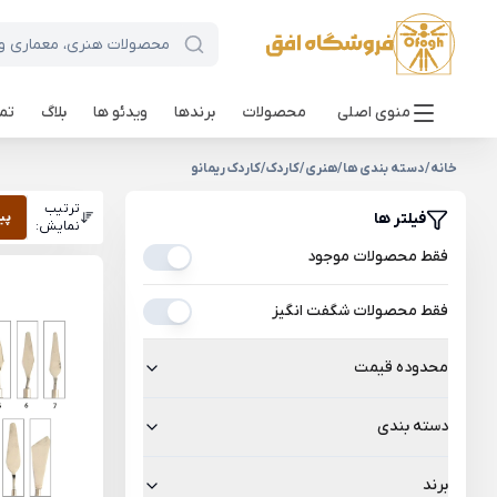
منوی اصلی
محصولات
برندها
ویدئو ها
بلاگ
تما
خانه
/
دسته بندی ها
/
هنری
/
کاردک
/
کاردک ریمانو
ترتیب
فیلتر ها
پی
نمایش:
فقط محصولات موجود
فقط محصولات شگفت انگیز
محدوده قیمت
دسته بندی
برند