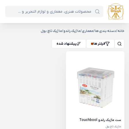
خانه
/
دسته بندی ها
/
معماری
/
ماژیک راندو
/
ماژیک تاچ بول
فیلتر ها
پیشنهاد شده
ست ماژیک راندو Touchbool
ماژیک تاچ بول