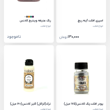
اسپری افکت آینه ریچ
رنگ عتیقه وینتیج کادنس
انواع افکت
انواع افکت
130,000
ناموجود
تومان
پودر افکت زنگ کادنس(175 میل)
ترک(کراکل) گلیز کادنس(120 میل)
انواع افکت
انواع افکت