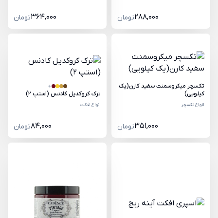
364,000
288,000
تومان
تومان
تکسچر میکروسمنت سفید کارن(یک
کیلویی)
ترک کروکدیل کادنس (استپ 2)
انواع تکسچر
انواع افکت
84,000
351,000
تومان
تومان