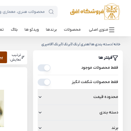
منوی اصلی
محصولات
برندها
ویدئو ها
بلاگ
تما
خانه
/
دسته بندی ها
/
هنری
/
رنگ
/
آبرنگ
/
آبرنگ آقامیری
ترتیب
فیلتر ها
پی
نمایش:
فقط محصولات موجود
فقط محصولات شگفت انگیز
محدوده قیمت
دسته بندی
برند