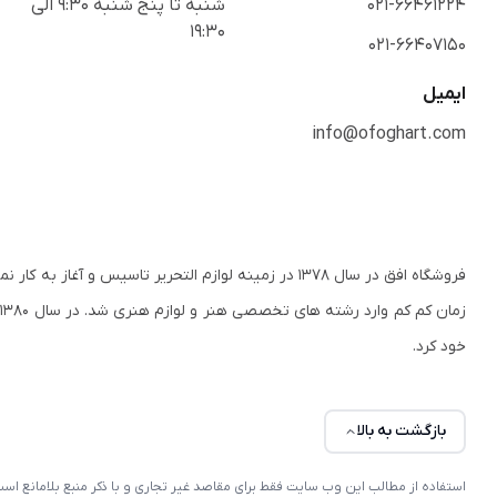
021-66461224
شنبه تا پنج شنبه 9:30 الی
19:30
021-66407150
ایمیل
info@ofoghart.com
فروشگاه افق در سال ۱۳۷۸ در زمینه لوازم التحریر تاسی
ز
خود کرد.
بازگشت به بالا
استفاده از مطالب این وب سایت فقط برای مقاصد غیر تجاری و با ذکر منبع بلامانع 