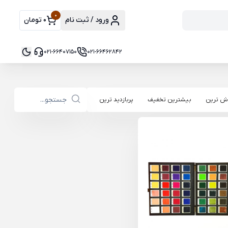
0
ورود / ثبت نام
0 تومان
021-66407150
021-66462842
ش ترین
بیشترین تخفیف
پربازدید ترین