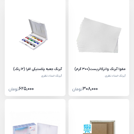
مقوا آبرنگ واترکالریست(300 گرم)
آبرنگ جعبه پلاستیکی افرا (12 رنگ)
آبرنگ-استاد نظری
آبرنگ-استاد نظری
625,000
308,000
تومان
تومان