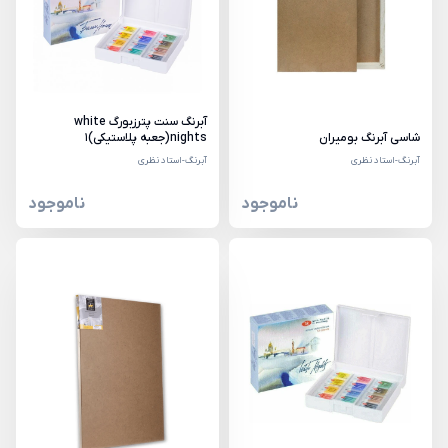
آبرنگ سنت پترزبورگ white
شاسی آبرنگ بومیران
nights(جعبه پلاستیکی)1
آبرنگ-استاد نظری
آبرنگ-استاد نظری
ناموجود
ناموجود