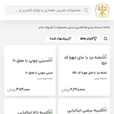
خانه
/
دسته بندی ها
/
هنری
/
سایر محصولات
/
ظروف خام
فیلتر ها
پیشنهاد شده
تخته نرد با جای مهره کد 156
سینی چوبی با عمق 10
متفرقه چوبی
تخته سرو، سینی
384,000
2,220,000
تومان
تومان