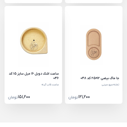
ساعت اشک دوبل 16 میل سایز 15 کد
جا ماگ بیضی 12×25 کد 048
046
تخته سرو، سینی
ساعت، قاب آینه
151,200
121,200
تومان
تومان