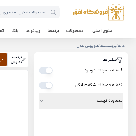
منوی اصلی
محصولات
برندها
ویدئو ها
بلاگ
تما
خانه
/
برچسب ها
/
اتوبوس لندن
ترتیب
فیلتر ها
پی
نمایش:
فقط محصولات موجود
فقط محصولات شگفت انگیز
محدوده قیمت