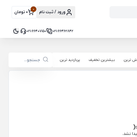
0
ورود / ثبت نام
0 تومان
021-66407150
021-66462842
ش ترین
بیشترین تخفیف
پربازدید ترین
(
دا نشد.