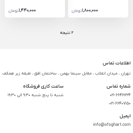
1,440,000
1,800,000
تومان
تومان
2 نتیجه
اطلاعات تماس
تهران ، میدان انقلاب ، مقابل سینما بهمن ، ساختمان افق ، طبقه زیر همکف
شماره تماس
ساعت کاری فروشگاه
021-66461224
شنبه تا پنج شنبه 9:30 الی 19:30
021-66407150
ایمیل
info@ofoghart.com