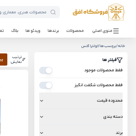
منوی اصلی
محصولات
برندها
ویدئو ها
بلاگ
تما
خانه
/
برچسب ها
/
اولترا گلس
ترتیب
فیلتر ها
پی
نمایش:
فقط محصولات موجود
فقط محصولات شگفت انگیز
محدوده قیمت
دسته بندی
برند