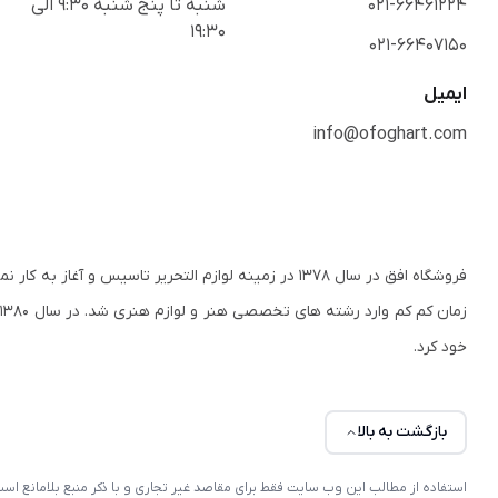
021-66461224
شنبه تا پنج شنبه 9:30 الی
19:30
021-66407150
ایمیل
info@ofoghart.com
فروشگاه افق در سال ۱۳۷۸ در زمینه لوازم التحریر تاسی
ز
خود کرد.
بازگشت به بالا
استفاده از مطالب این وب سایت فقط برای مقاصد غیر تجاری و با ذکر منبع بلامانع 