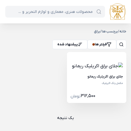
خانه
/
برچسب ها
/
براق
فیلتر ها
پیشنهاد شده
جلای براق اکریلیک ریمانو
مکمل رنگ اکریلیک
312,500
تومان
یک نتیجه