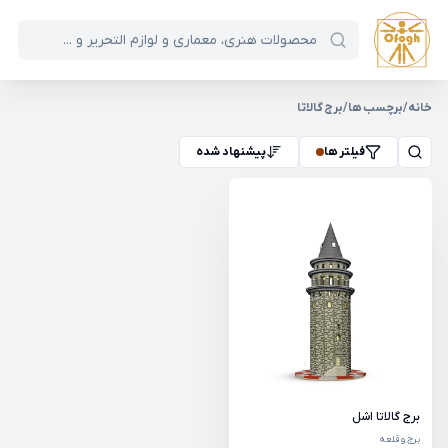
خانه
/
برچسب ها
/
برج گالاتا
فیلتر ها
پیشنهاد شده
برج گالاتا اشل
برج و قلعه