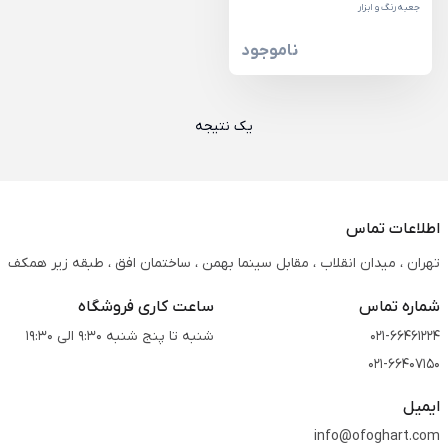
جعبه رنگ و ابزار
ناموجود
یک نتیجه
اطلاعات تماس
تهران ، میدان انقلاب ، مقابل سینما بهمن ، ساختمان افق ، طبقه زیر همکف
شماره تماس
ساعت کاری فروشگاه
021-66461224
شنبه تا پنج شنبه 9:30 الی 19:30
021-66407150
ایمیل
info@ofoghart.com