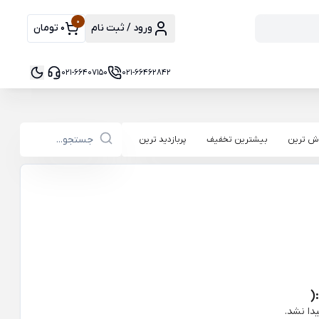
0
ورود / ثبت نام
0 تومان
021-66407150
021-66462842
ش ترین
بیشترین تخفیف
پربازدید ترین
(
دا نشد.