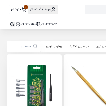
0
ورود / ثبت نام
0 تومان
021-66407150
021-66462842
ش ترین
بیشترین تخفیف
پربازدید ترین