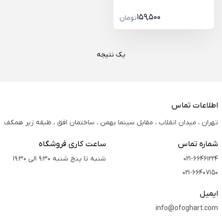
159,500
تومان
یک نتیجه
اطلاعات تماس
تهران ، میدان انقلاب ، مقابل سینما بهمن ، ساختمان افق ، طبقه زیر همکف
شماره تماس
ساعت کاری فروشگاه
021-66461224
شنبه تا پنج شنبه 9:30 الی 19:30
021-66407150
ایمیل
info@ofoghart.com