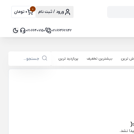
0
ورود / ثبت نام
0 تومان
021-66407150
021-66462842
ش ترین
بیشترین تخفیف
پربازدید ترین
(
دا نشد.