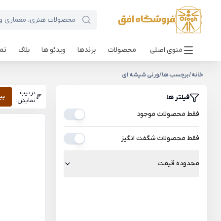
منوی اصلی
محصولات
برندها
ویدئو ها
بلاگ
تما
خانه
/
برچسب ها
/
ورنی شیشه ای
ترتیب
فیلتر ها
پی
نمایش:
فقط محصولات موجود
فقط محصولات شگفت انگیز
محدوده قیمت