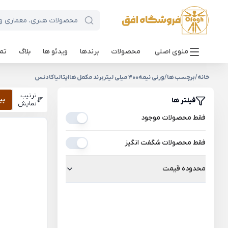
منوی اصلی
محصولات
برندها
ویدئو ها
بلاگ
تما
خانه
/
برچسب ها
/
ورنی نیمه400 میلی لیتربرند مکمل هاایتالیاکادنس
ترتیب
فیلتر ها
پی
نمایش:
فقط محصولات موجود
فقط محصولات شگفت انگیز
محدوده قیمت