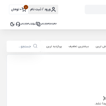
0
ورود / ثبت نام
0 تومان
021-66407150
021-66462842
ش ترین
بیشترین تخفیف
پربازدید ترین
(
دا نشد.