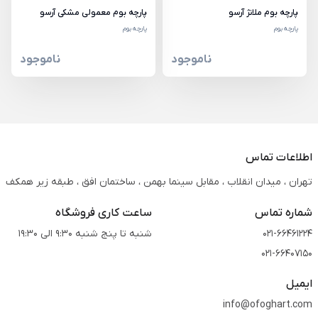
پارچه بوم ملانژ آرسو
پارچه بوم معمولی مشکی آرسو
پارچه بوم
پارچه بوم
ناموجود
ناموجود
اطلاعات تماس
تهران ، میدان انقلاب ، مقابل سینما بهمن ، ساختمان افق ، طبقه زیر همکف
شماره تماس
ساعت کاری فروشگاه
021-66461224
شنبه تا پنج شنبه 9:30 الی 19:30
021-66407150
ایمیل
info@ofoghart.com