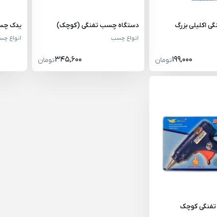
 اکلیلی بزرگ
دستگاه چسب تفنگی (کوچک)
یدک چسب
انواع چسب
انواع چ
345,600
199,000
تومان
تومان
تفنگی کوچک