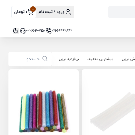
0
ورود / ثبت نام
0 تومان
021-66407150
021-66462842
ش ترین
بیشترین تخفیف
پربازدید ترین