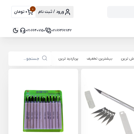
0
ورود / ثبت نام
0 تومان
021-66407150
021-66462842
ش ترین
بیشترین تخفیف
پربازدید ترین