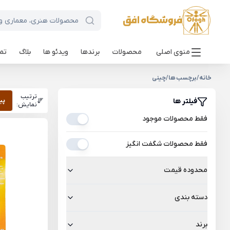
منوی اصلی
محصولات
برندها
ویدئو ها
بلاگ
تما
خانه
/
برچسب ها
/
چینی
ترتیب
فیلتر ها
پی
نمایش:
فقط محصولات موجود
فقط محصولات شگفت انگیز
محدوده قیمت
دسته بندی
برند