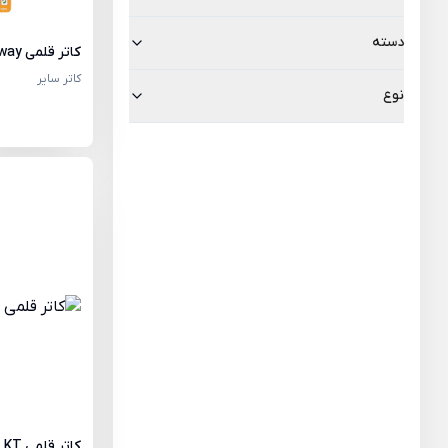
دسته
کاتر قلمی shineway با 6 تیغ یدک
کاتر سایر
نوع
کاتر قلمی KT