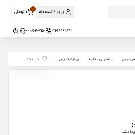
0
ورود / ثبت نام
0 تومان
021-66407150
021-66462842
ش ترین
بیشترین تخفیف
پربازدید ترین
(
دا نشد.