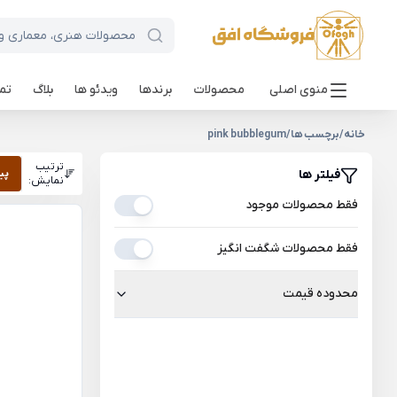
منوی اصلی
محصولات
برندها
ویدئو ها
بلاگ
تما
خانه
/
برچسب ها
/
pink bubblegum
ترتیب
فیلتر ها
پی
نمایش:
فقط محصولات موجود
فقط محصولات شگفت انگیز
محدوده قیمت