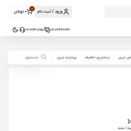
0
ورود / ثبت نام
0 تومان
021-66407150
021-66462842
ش ترین
بیشترین تخفیف
پربازدید ترین
(
دا نشد.