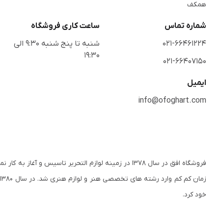
همکف
شماره تماس
ساعت کاری فروشگاه
021-66461224
شنبه تا پنج شنبه 9:30 الی
19:30
021-66407150
ایمیل
info@ofoghart.com
فروشگاه افق در سال ۱۳۷۸ در زمینه لوازم التحریر تاسی
ز
خود کرد.