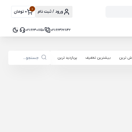
0
ورود / ثبت نام
0 تومان
021-66407150
021-66462842
ش ترین
بیشترین تخفیف
پربازدید ترین