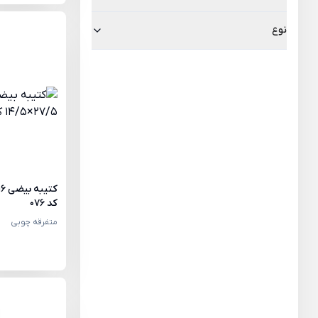
نوع
کد 076
متفرقه چوبی