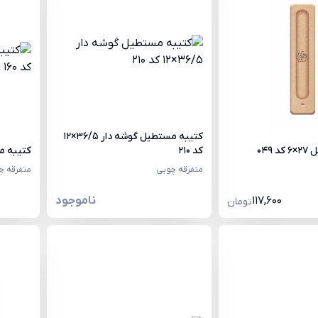
کتیبه مستطیل گوشه دار 36/5×12
049
کد 210
کتیبه مستطی
متفرقه چوبی
متفرقه چ
117,600
ناموجود
تومان