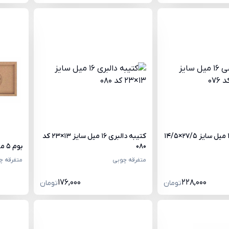
کتیبه بیضی 16 میل سایز 27/5×14/5
کتیبه دالبری 16 میل سایز 13×23 کد
080
بوم 5 میل با کلاف 16 میل کد 041
متفرقه چوبی
متفرقه چ
176,000
228,000
تومان
تومان