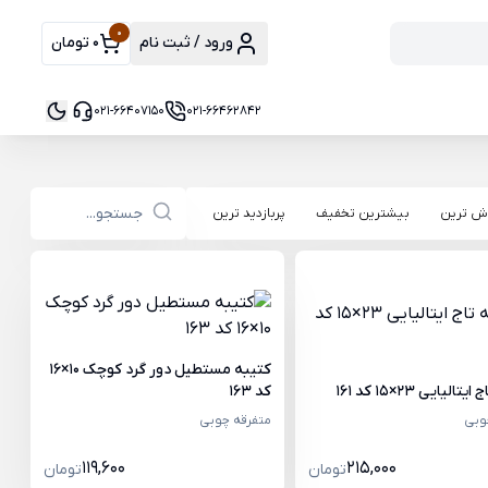
0
ورود / ثبت نام
0 تومان
021-66407150
021-66462842
ش ترین
بیشترین تخفیف
پربازدید ترین
کتیبه مستطیل دور گرد کوچک 10×16
الیایی 23×15 کد 161
کد 163
وبی
متفرقه چوبی
119,600
215,000
تومان
تومان