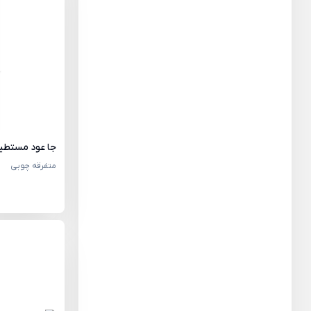
جا عود مستطیل 27×6 کد 
متفرقه چوبی