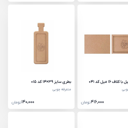
بطری سایز 39×14 کد 015
وبی
متفرقه چوبی
140,000
416,000
تومان
تومان