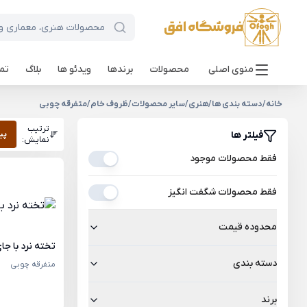
منوی اصلی
محصولات
برندها
ویدئو ها
بلاگ
تما
خانه
/
دسته بندی ها
/
هنری
/
سایر محصولات
/
ظروف خام
/
متفرقه چوبی
ترتیب
فیلتر ها
پی
نمایش:
فقط محصولات موجود
فقط محصولات شگفت انگیز
محدوده قیمت
تخته نرد با جای 
دسته بندی
متفرقه چوبی
برند