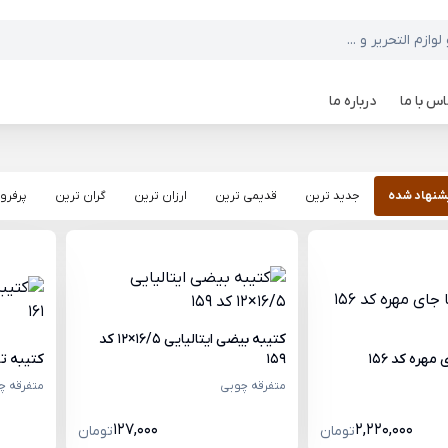
س با ما
درباره ما
شنهاد شده
جدید ترین
قدیمی ترین
ارزان ترین
گران ترین
پرفرو
کتیبه بیضی ایتالیایی 16/5×12 کد
مهره کد 156
159
کتیبه تاج ایت
متفرقه چوبی
متفرقه چ
127,000
2,220,000
تومان
تومان