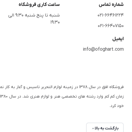
شماره تماس
ساعت کاری فروشگاه
021-66461224
شنبه تا پنج شنبه 9:30 الی
19:30
021-66407150
ایمیل
info@ofoghart.com
فروشگاه افق در سال ۱۳۷۸ در زمینه لوازم التحریر تاسی
ز
خود کرد.
بازگشت به بالا